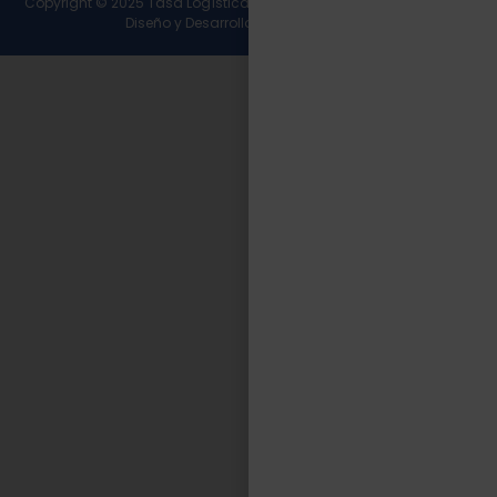
Copyright © 2025 Tasa Logística. Todos los derechos reservados.
Diseño y Desarrollo
Wirall Interactive
.