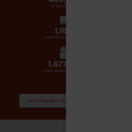
M² DE WAREHOUSES
1,400
+
CAMIONES IN & OUT POR DÍA
2,000,000
CAJAS DESPACHADAS POR DÍA
Ver Principales CD Donde operamos