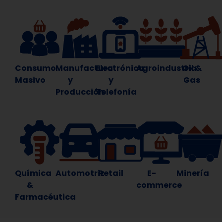
Consumo
Manufactura
Electrónica
Agroindustria
Oil &
Masivo
y
y
Gas
Producción
Telefonía
Química
Automotriz
Retail
E-
Minería
&
commerce
Farmacéutica