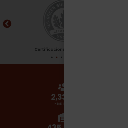
Certificaciones - Leed Silver
2,700
+
HEAD COUNT
510,000
+