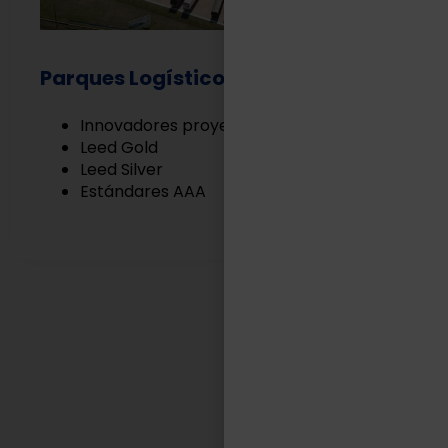
Parques Logísticos
Innovadores proyectos Built to Suit
Leed Gold
Leed Silver
Estándares AAA
EN TASA LOGÍSTICA
Somos aliados estratégicos
de nuestros clientes.