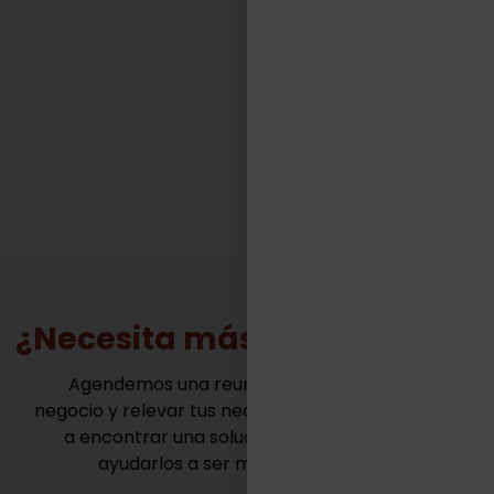
competitivos de muy variadas industrias.“
FACUNDO CASILLAS
Gerente General - TASA Logística
¿Necesita más información?
Agendemos una reunión para conocer tu
negocio y relevar tus necesidades. Juntos vamos
a encontrar una solución innovadora para
ayudarlos a ser mas competitivos.