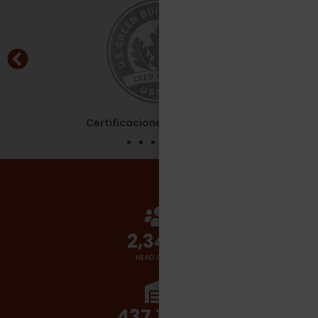
Certificaciones - Leed Silver
2,700
+
HEAD COUNT
510,000
+