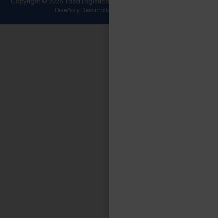
Copyright © 2025 Tasa Logística. Todos los derechos reservados.
Diseño y Desarrollo
Wirall Interactive
.