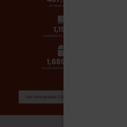
M² DE WAREHOUSES
1,400
+
CAMIONES IN & OUT POR DÍA
2,000,000
CAJAS DESPACHADAS POR DÍA
Ver Principales CD Donde operamos