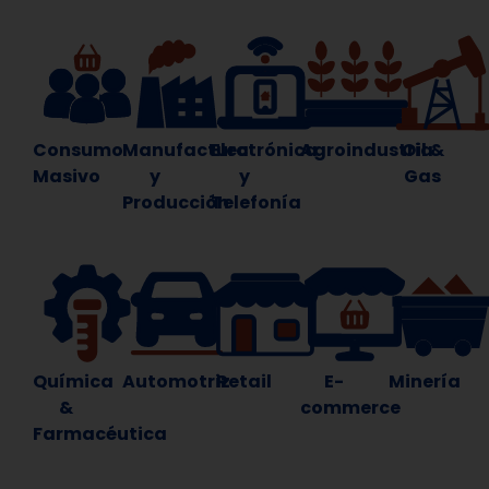
Consumo
Manufactura
Electrónica
Agroindustria
Oil &
Masivo
y
y
Gas
Producción
Telefonía
Química
Automotriz
Retail
E-
Minería
&
commerce
Farmacéutica