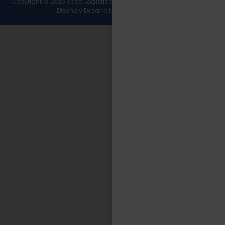
Copyright © 2025 Tasa Logística. Todos los derechos reservados.
Diseño y Desarrollo
Wirall Interactive
.