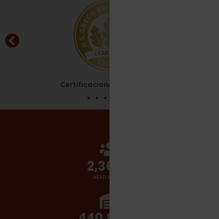
Certificaciones - Leed Gold
2,700
+
HEAD COUNT
510,000
+