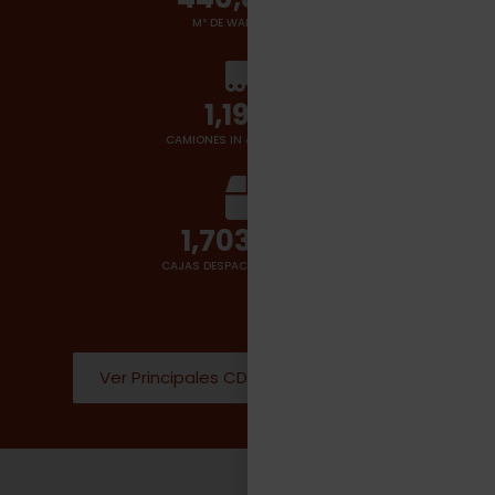
M² DE WAREHOUSES
1,400
+
CAMIONES IN & OUT POR DÍA
2,000,000
CAJAS DESPACHADAS POR DÍA
Ver Principales CD Donde operamos