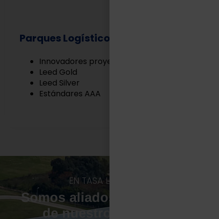
Parques Logísticos
Innovadores proyectos Built to Suit
Leed Gold
Leed Silver
Estándares AAA
EN TASA LOGÍSTICA
Somos aliados estratégicos
de nuestros clientes.