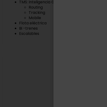
TMS: Inteligencia Geográfica
Routing
Tracking
Mobile
Flota eléctrica
Bi -trenes
Escalables