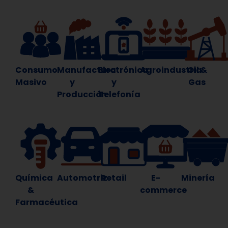
Consumo
Manufactura
Electrónica
Agroindustria
Oil &
Masivo
y
y
Gas
Producción
Telefonía
Química
Automotriz
Retail
E-
Minería
&
commerce
Farmacéutica