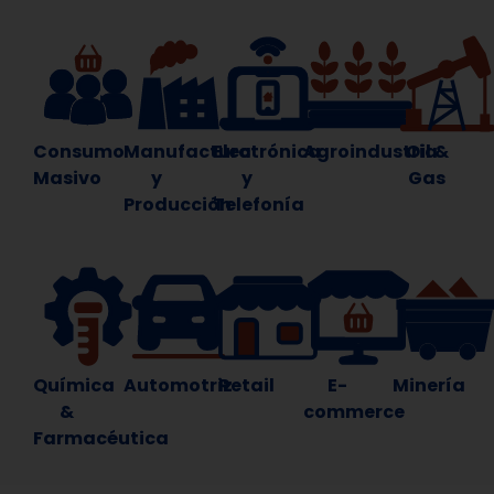
Consumo
Manufactura
Electrónica
Agroindustria
Oil &
Masivo
y
y
Gas
Producción
Telefonía
Química
Automotriz
Retail
E-
Minería
&
commerce
Farmacéutica