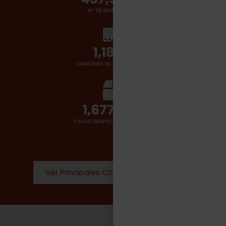
M² DE WAREHOUSES
1,400
+
CAMIONES IN & OUT POR DÍA
2,000,000
CAJAS DESPACHADAS POR DÍA
Ver Principales CD Donde operamos