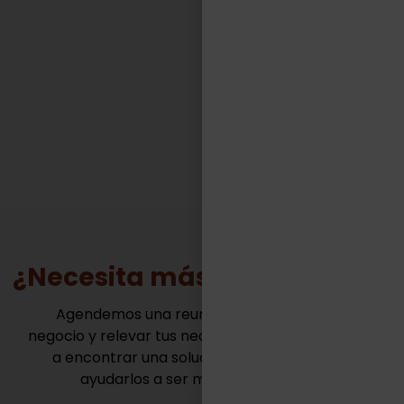
competitivos de muy variadas industrias.“
FACUNDO CASILLAS
Gerente General - TASA Logística
¿Necesita más información?
Agendemos una reunión para conocer tu
negocio y relevar tus necesidades. Juntos vamos
a encontrar una solución innovadora para
ayudarlos a ser mas competitivos.