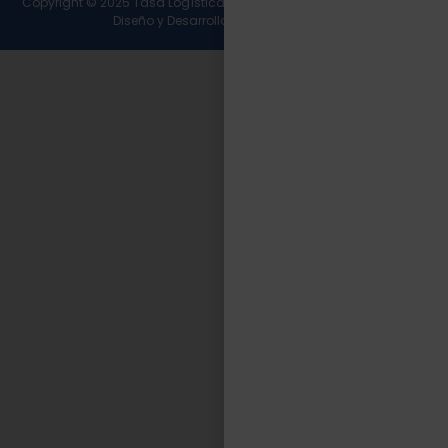
Copyright © 2025 Tasa Logística. Todos los derechos reservados.
Diseño y Desarrollo
Wirall Interactive
.