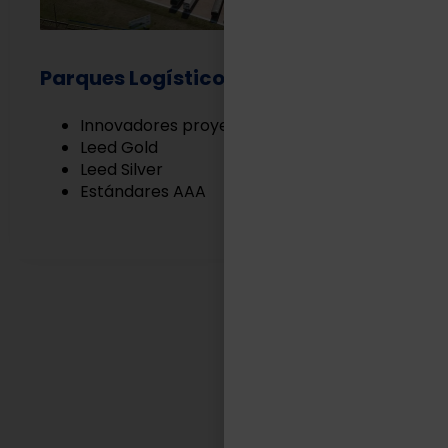
Parques Logísticos
Innovadores proyectos Built to Suit
Leed Gold
Leed Silver
Estándares AAA
EN TASA LOGÍSTICA
Somos aliados estratégicos
de nuestros clientes.