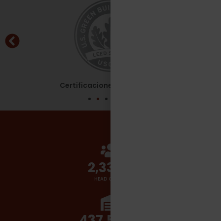
Certificaciones - Leed Silver
2,700
+
HEAD COUNT
510,000
+