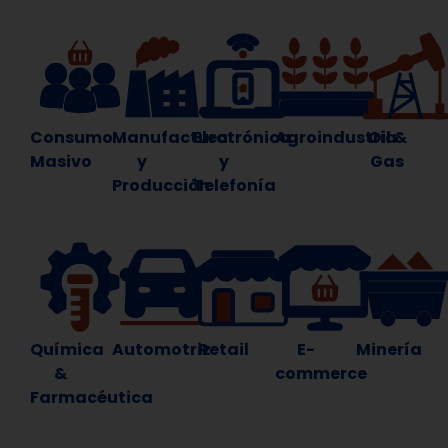
Consumo
Manufactura
Electrónica
Agroindustria
Oil &
Masivo
y
y
Gas
Producción
Telefonía
Química
Automotriz
Retail
E-
Minería
&
commerce
Farmacéutica