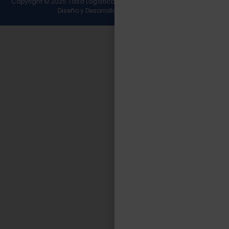
Copyright © 2025 Tasa Logística. Todos los derechos reservados.
Diseño y Desarrollo
Wirall Interactive
.