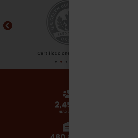
Certificaciones - Leed Silver
2,700
+
HEAD COUNT
510,000
+