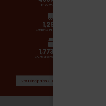
M² DE WAREHOUSES
1,400
+
CAMIONES IN & OUT POR DÍA
2,000,000
CAJAS DESPACHADAS POR DÍA
Ver Principales CD Donde operamos