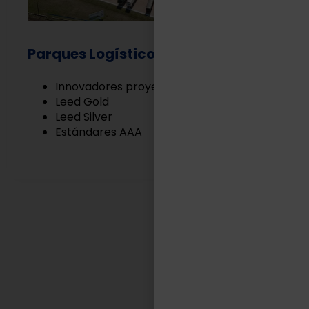
Parques Logísticos
Innovadores proyectos Built to Suit
Leed Gold
Leed Silver
Estándares AAA
EN TASA LOGÍSTICA
Somos aliados estratégicos
de nuestros clientes.