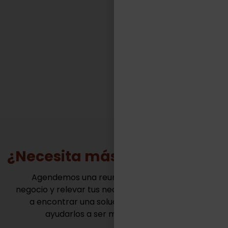
competitivos de muy variadas industrias.“
FACUNDO CASILLAS
Gerente General - TASA Logística
¿Necesita más información?
Agendemos una reunión para conocer tu
negocio y relevar tus necesidades. Juntos vamos
a encontrar una solución innovadora para
ayudarlos a ser mas competitivos.