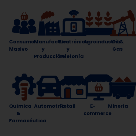
Consumo
Manufactura
Electrónica
Agroindustria
Oil &
Masivo
y
y
Gas
Producción
Telefonía
Química
Automotriz
Retail
E-
Minería
&
commerce
Farmacéutica