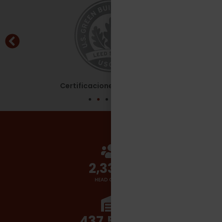
Certificaciones - Leed Silver
2,700
+
HEAD COUNT
510,000
+