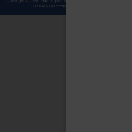
Copyright © 2025 Tasa Logística. Todos los derechos reservados.
Diseño y Desarrollo
Wirall Interactive
.