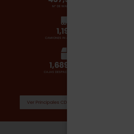
M² DE WAREHOUSES
1,400
+
CAMIONES IN & OUT POR DÍA
2,000,000
CAJAS DESPACHADAS POR DÍA
Ver Principales CD Donde operamos