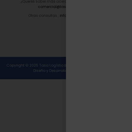
¿Querés saber más acerca de nuestros servicios?
comercial@tasalogistica.com
Otras consultas :
info@tasalogistica.com
Copyright © 2025 Tasa Logística. Todos los derechos reservados.
Diseño y Desarrollo
Wirall Interactive
.