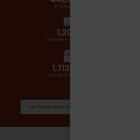
M² DE WAREHOUSES
1,400
+
CAMIONES IN & OUT POR DÍA
2,000,000
CAJAS DESPACHADAS POR DÍA
Ver Principales CD Donde operamos