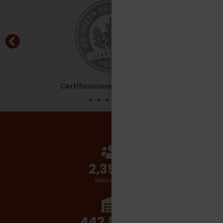
Certificaciones - Leed Silver
2,700
+
HEAD COUNT
510,000
+