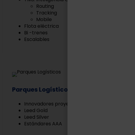
Routing
Tracking
Mobile
Flota eléctrica
Bi -trenes
Escalables
Parques Logísticos
Innovadores proyectos Built to Suit
Leed Gold
Leed Silver
Estándares AAA