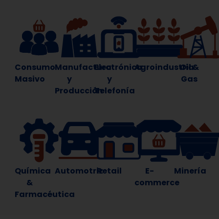
Consumo
Manufactura
Electrónica
Agroindustria
Oil &
Masivo
y
y
Gas
Producción
Telefonía
Química
Automotriz
Retail
E-
Minería
&
commerce
Farmacéutica