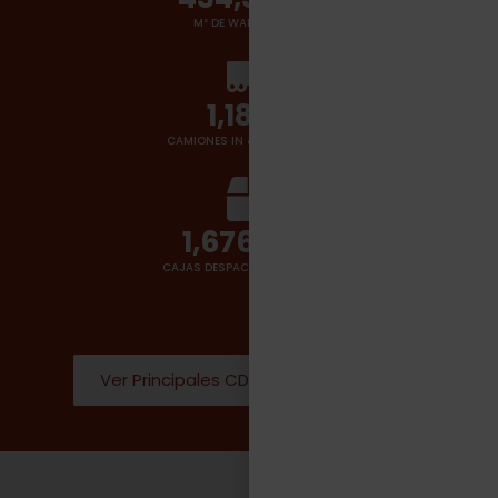
M² DE WAREHOUSES
1,400
+
CAMIONES IN & OUT POR DÍA
2,000,000
CAJAS DESPACHADAS POR DÍA
Ver Principales CD Donde operamos