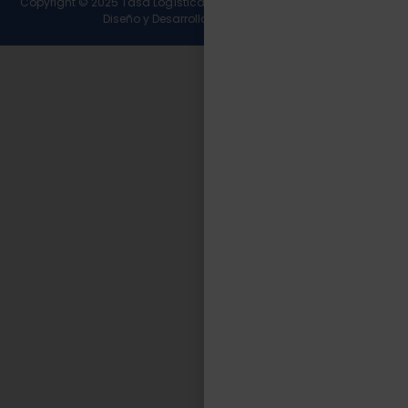
Copyright © 2025 Tasa Logística. Todos los derechos reservados.
Diseño y Desarrollo
Wirall Interactive
.