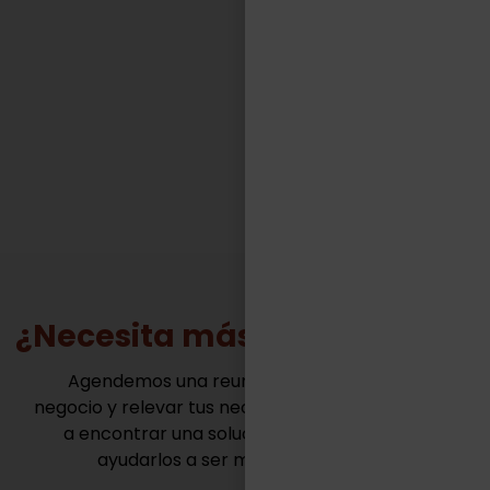
competitivos de muy variadas industrias.“
FACUNDO CASILLAS
Gerente General - TASA Logística
¿Necesita más información?
Agendemos una reunión para conocer tu
negocio y relevar tus necesidades. Juntos vamos
a encontrar una solución innovadora para
ayudarlos a ser mas competitivos.