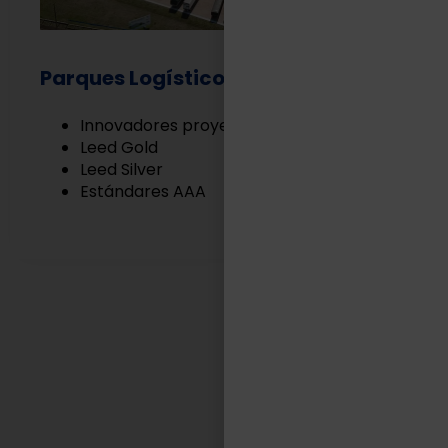
Parques Logísticos
Innovadores proyectos Built to Suit
Leed Gold
Leed Silver
Estándares AAA
EN TASA LOGÍSTICA
Somos aliados estratégicos
de nuestros clientes.