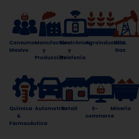
Consumo
Manufactura
Electrónica
Agroindustria
Oil &
Masivo
y
y
Gas
Producción
Telefonía
Química
Automotriz
Retail
E-
Minería
&
commerce
Farmacéutica