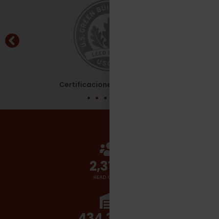
Certificaciones - Leed Silver
2,700
+
HEAD COUNT
510,000
+