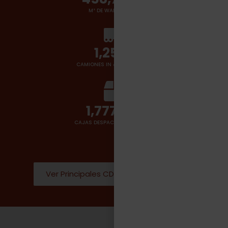
M² DE WAREHOUSES
1,400
+
CAMIONES IN & OUT POR DÍA
2,000,000
CAJAS DESPACHADAS POR DÍA
Ver Principales CD Donde operamos