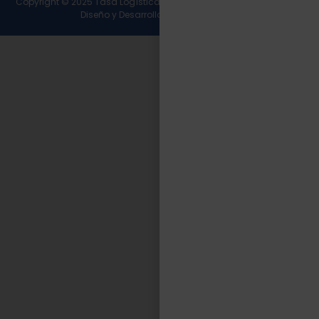
Copyright © 2025 Tasa Logística. Todos los derechos reservados.
Diseño y Desarrollo
Wirall Interactive
.