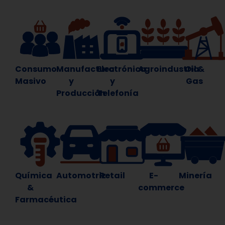
Consumo
Manufactura
Electrónica
Agroindustria
Oil &
Masivo
y
y
Gas
Producción
Telefonía
Química
Automotriz
Retail
E-
Minería
&
commerce
Farmacéutica