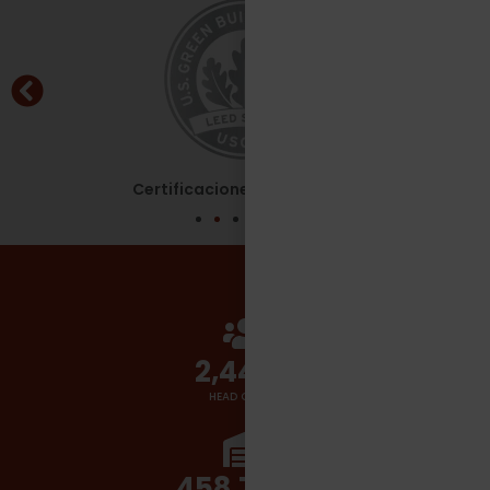
Certificaciones - Leed Silver
2,700
+
HEAD COUNT
510,000
+