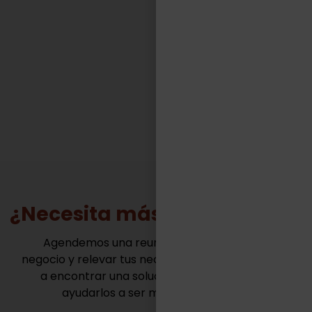
competitivos de muy variadas industrias.“
FACUNDO CASILLAS
Gerente General - TASA Logística
¿Necesita más información?
Agendemos una reunión para conocer tu
negocio y relevar tus necesidades. Juntos vamos
a encontrar una solución innovadora para
ayudarlos a ser mas competitivos.