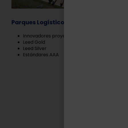
Parques Logísticos
Innovadores proyectos Built to Suit
Leed Gold
Leed Silver
Estándares AAA
EN TASA LOGÍSTICA
Somos aliados estratégicos
de nuestros clientes.