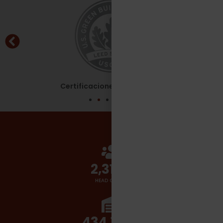
Certificaciones - Leed Silver
2,700
+
HEAD COUNT
510,000
+