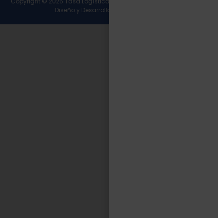
Copyright © 2025 Tasa Logística. Todos los derechos reservados.
Diseño y Desarrollo
Wirall Interactive
.