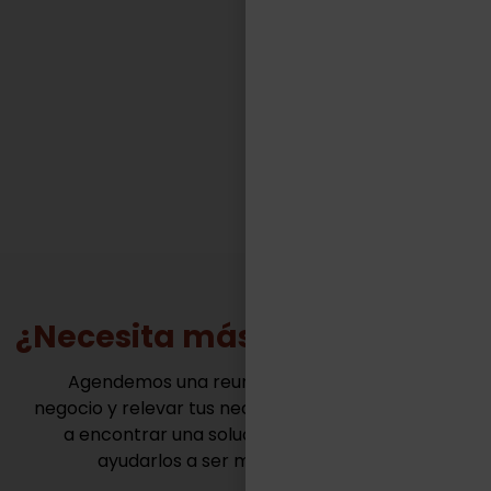
competitivos de muy variadas industrias.“
FACUNDO CASILLAS
Gerente General - TASA Logística
¿Necesita más información?
Agendemos una reunión para conocer tu
negocio y relevar tus necesidades. Juntos vamos
a encontrar una solución innovadora para
ayudarlos a ser mas competitivos.