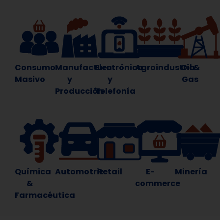
Consumo
Manufactura
Electrónica
Agroindustria
Oil &
Masivo
y
y
Gas
Producción
Telefonía
Química
Automotriz
Retail
E-
Minería
&
commerce
Farmacéutica