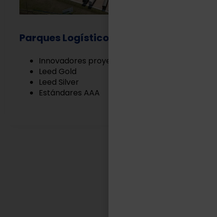
Parques Logísticos
Innovadores proyectos Built to Suit
Leed Gold
Leed Silver
Estándares AAA
EN TASA LOGÍSTICA
Somos aliados estratégicos
de nuestros clientes.