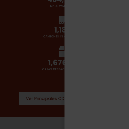
M² DE WAREHOUSES
1,400
+
CAMIONES IN & OUT POR DÍA
2,000,000
CAJAS DESPACHADAS POR DÍA
Ver Principales CD Donde operamos