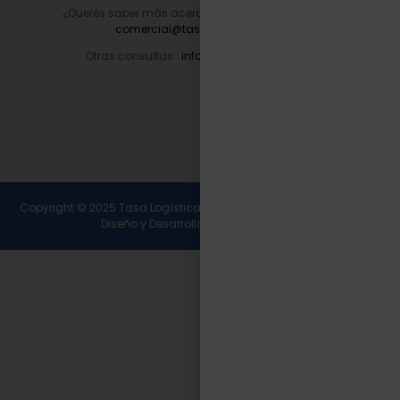
¿Querés saber más acerca de nuestros servicios?
comercial@tasalogistica.com
Otras consultas :
info@tasalogistica.com
Copyright © 2025 Tasa Logística. Todos los derechos reservados.
Diseño y Desarrollo
Wirall Interactive
.