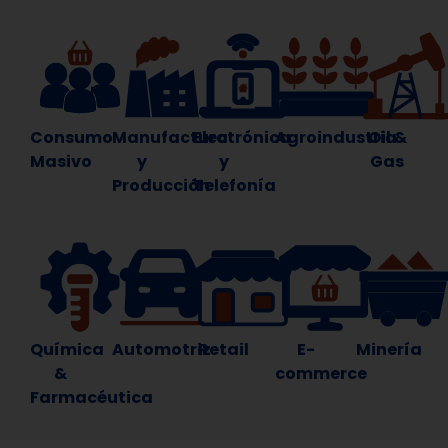
Consumo
Manufactura
Electrónica
Agroindustria
Oil &
Masivo
y
y
Gas
Producción
Telefonía
Química
Automotriz
Retail
E-
Minería
&
commerce
Farmacéutica