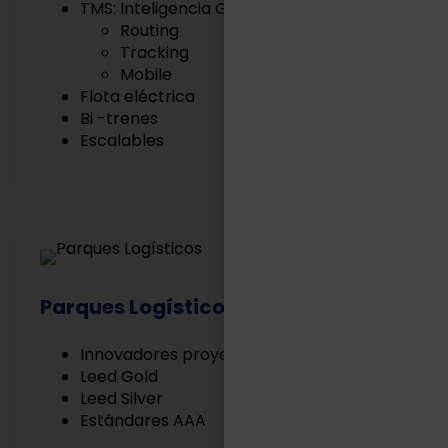
TMS: Inteligencia Geográfica
Routing
Tracking
Mobile
Flota eléctrica
Bi -trenes
Escalables
Parques Logísticos
Innovadores proyectos Built to Suit
Leed Gold
Leed Silver
Estándares AAA