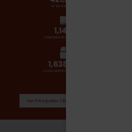
M² DE WAREHOUSES
1,400
+
CAMIONES IN & OUT POR DÍA
2,000,000
CAJAS DESPACHADAS POR DÍA
Ver Principales CD Donde operamos