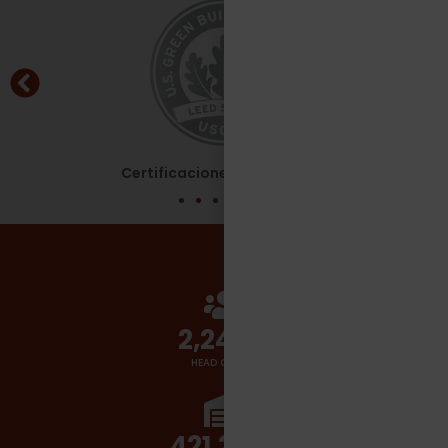
Certificaciones - Leed Silver
2,700
+
HEAD COUNT
510,000
+