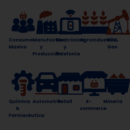
Consumo
Manufactura
Electrónica
Agroindustria
Oil &
Masivo
y
y
Gas
Producción
Telefonía
Química
Automotriz
Retail
E-
Minería
&
commerce
Farmacéutica