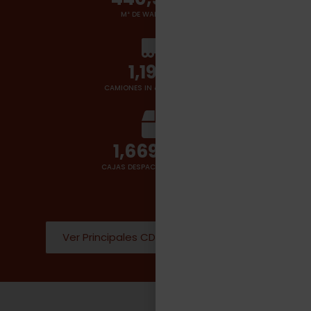
M² DE WAREHOUSES
1,400
+
CAMIONES IN & OUT POR DÍA
2,000,000
CAJAS DESPACHADAS POR DÍA
Ver Principales CD Donde operamos