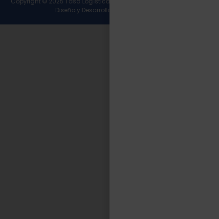
Copyright © 2025 Tasa Logística. Todos los derechos reservados.
Diseño y Desarrollo
Wirall Interactive
.