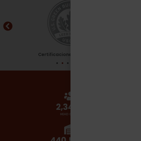
Certificaciones - Leed Silver
2,700
+
HEAD COUNT
510,000
+