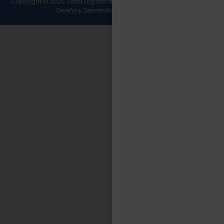
Copyright © 2025 Tasa Logística. Todos los derechos reservados.
Diseño y Desarrollo
Wirall Interactive
.