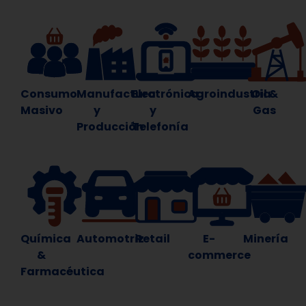
Consumo
Manufactura
Electrónica
Agroindustria
Oil &
Masivo
y
y
Gas
Producción
Telefonía
Química
Automotriz
Retail
E-
Minería
&
commerce
Farmacéutica