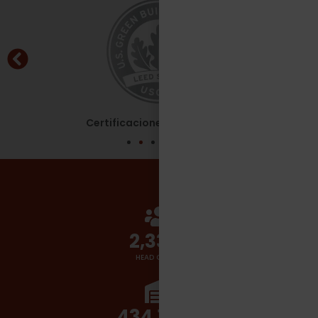
Certificaciones - Leed Silver
2,700
+
HEAD COUNT
510,000
+