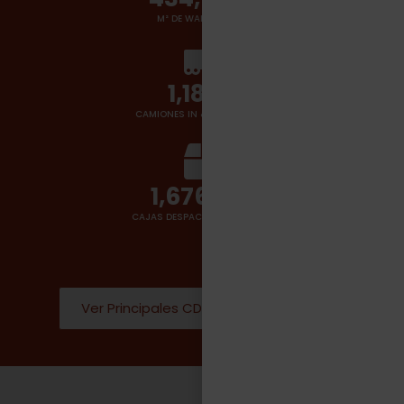
M² DE WAREHOUSES
1,400
+
CAMIONES IN & OUT POR DÍA
2,000,000
CAJAS DESPACHADAS POR DÍA
Ver Principales CD Donde operamos