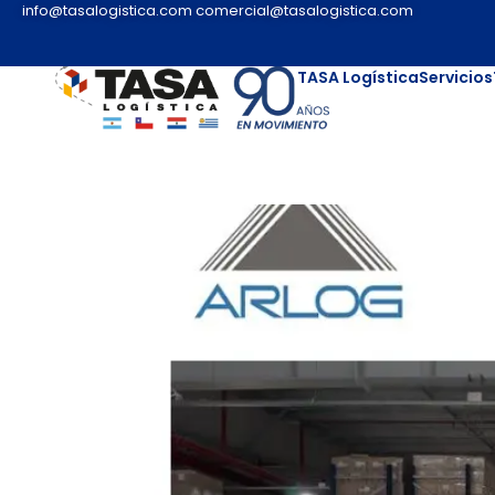
info@tasalogistica.com
comercial@tasalogistica.com
TASA Logística
Servicios
ARLOG – Vidriera. ¿Q