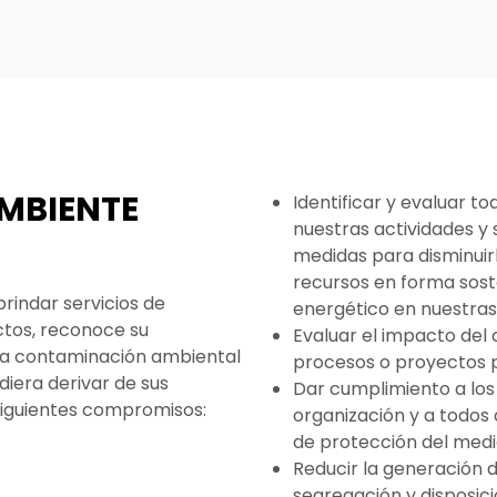
AMBIENTE
Identificar y evaluar t
nuestras actividades y 
medidas para disminuirlo
recursos en forma soste
brindar servicios de
energético en nuestras 
tos, reconoce su
Evaluar el impacto del
 la contaminación ambiental
procesos o proyectos 
iera derivar de sus
Dar cumplimiento a los 
 siguientes compromisos:
organización y a todos 
de protección del med
Reducir la generación d
segregación y disposic